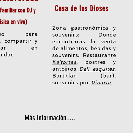
Casa de los Dioses
Familiar con DJ y
sica en vivo)
Zona gastronómica y
acio para
souvenirs: Donde
r, compartir y
encontraras la venta
ebrar en
de alimentos, bebidas y
nidad
souvenirs. Restaurante
Ke’tortas,
postres y
antojitos
Deli esquites
,
Bartitlan (bar),
souvenirs por
Piñarte.
Más Información.....