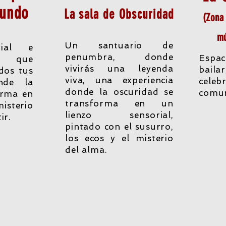
mundo
La sala de Obscuridad
(Zona 
mú
Un santuario de
rial e
penumbra, donde
Esp
a que
vivirás una leyenda
baila
dos tus
viva, una experiencia
cel
onde la
donde la oscuridad se
comu
orma en
transforma en un
misterio
lienzo sensorial,
ir.
pintado con el susurro,
los ecos y el misterio
del alma.