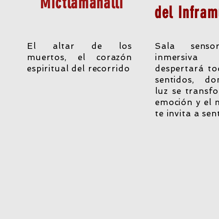
Mictlamanalli
del Infra
El altar de los
Sala senso
muertos, el corazón
inmersiv
espiritual del recorrido
despertará to
sentidos, d
luz se transf
emoción y el 
te invita a sent