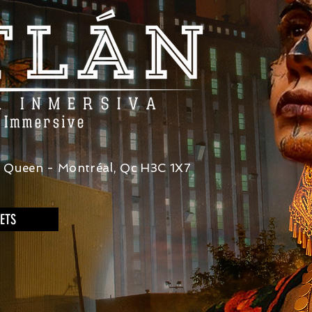
e Queen - Montréal, Qc H3C 1X7
ETS