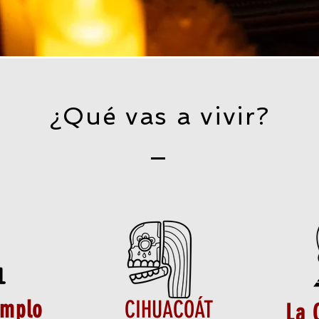
¿Qué vas a vivir?
emplo
CIHUACOÁT
La 