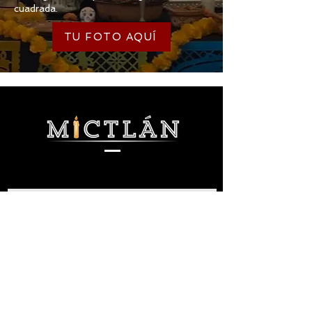
cuadrada.
TU FOTO AQUÍ
Suscríbete para recibir
actualizaciones
SUSCRÍBETE AHORA