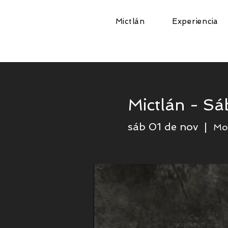
Mictlán
Experiencia
Mictlán - S
sáb 01 de nov
  |  
Mo